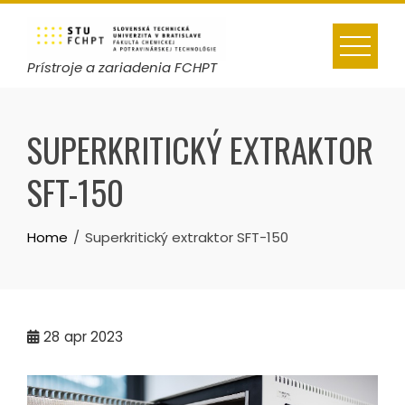
Skip
to
content
Prístroje a zariadenia FCHPT
SUPERKRITICKÝ EXTRAKTOR
SFT-150
Home
Superkritický extraktor SFT-150
28
apr 2023