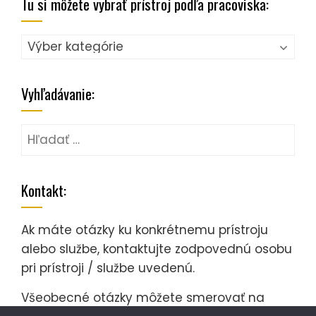
Tu si môžete vybrať prístroj podľa pracoviska:
Tu
si
môžete
Vyhľadávanie:
vybrať
prístroj
Hľadať:
podľa
pracoviska:
Kontakt:
Ak máte otázky ku konkrétnemu prístroju
alebo službe, kontaktujte zodpovednú osobu
pri prístroji / službe uvedenú.
Všeobecné otázky môžete smerovať na