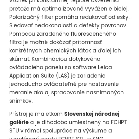
vzoriek pri konštantnej teplote osvetlenia
pretože má optimalizované vyváženie bielej.
Polarizačný filter pomáha redukovať odlesky.
Sledovať nedokonalosti a defekty povrchov.
Pomocou zaradeného fluorescenčného
filtra je možné dokázať prítomnosť
konkrétnych chemických látok a ďalej ich
skúmať. Kombináciou dotykového
ovládacieho panelu so software Leica
Application Suite (LAS) je zariadenie
jednoducho ovládateľné pre nastavenie
meranie ako aj spracovanie nasnímaných
snímkov.
Prístroj je majetkom
Slovenskej národnej
galérie
a je dlhodobo umiestnený na FCHPT
STU v rámci spolupráce na výskume a
vzdelávaní medzi FCHPT STU a SNG,