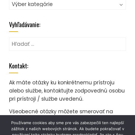
Tu
si
môžete
Vyhľadávanie:
vybrať
prístroj
Hľadať:
podľa
pracoviska:
Kontakt:
Ak máte otázky ku konkrétnemu prístroju
alebo službe, kontaktujte zodpovednú osobu
pri prístroji / službe uvedenú.
Všeobecné otázky môžete smerovať na
Projektové stredisko FCHPT STU.
Používame cookies aby sme pre vás zabezpečili ten najlepší
zážitok z našich webových stránok. Ak budete pokračovať v
používaní tejto stránky budeme predpokladať, že ste s ňou