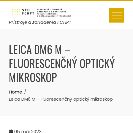
Skip
to
content
Prístroje a zariadenia FCHPT
LEICA DM6 M –
FLUORESCENČNÝ OPTICKÝ
MIKROSKOP
Home
Leica DM6 M – Fluorescenčný optický mikroskop
05
máj 2023