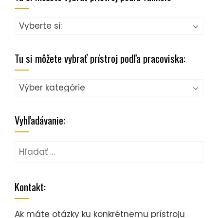
Tu si môžete vybrať prístroj podľa pracoviska:
Tu
si
môžete
Vyhľadávanie:
vybrať
prístroj
Hľadať:
podľa
pracoviska:
Kontakt:
Ak máte otázky ku konkrétnemu prístroju