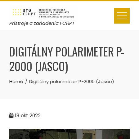
Skip
to
content
Prístroje a zariadenia FCHPT
DIGITÁLNY POLARIMETER P-
2000 (JASCO)
Home
Digitálny polarimeter P-2000 (Jasco)
18
okt 2022