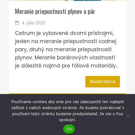
Meranie priepustnosti plynov a pár
4. júla 2023
Cetrum je vybavené dvomi prístrojmi,
jeden na meranie priepustnosti vodnej
pary, druhý na meranie priepustnosti
plynov. Meranie bariérových vlastností
je dôležité najmä pre fóliové materiály...
Read More
Používame cookies aby sme pre vás zabezpečili ten najlepší
zážitok z našich webových stránok. Ak budete pokračovať v
používaní tejto stránky budeme predpokladať, že ste s ňou
spokojní.
WordPress Theme - Total
by HashThemes
Ok