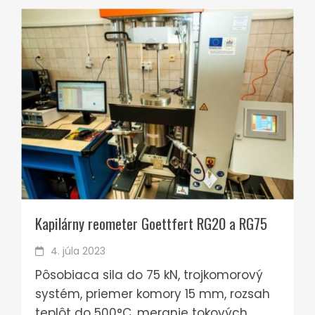
Kapilárny reometer Goettfert RG20 a RG75
4. júla 2023
Pôsobiaca sila do 75 kN, trojkomorový
systém, priemer komory 15 mm, rozsah
teplôt do 500°C, meranie tokových