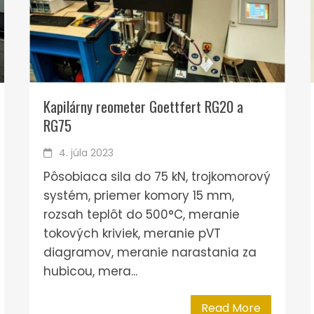
Kapilárny reometer Goettfert RG20 a
RG75
4. júla 2023
Pôsobiaca sila do 75 kN, trojkomorový
systém, priemer komory 15 mm,
rozsah teplôt do 500°C, meranie
tokových kriviek, meranie pVT
diagramov, meranie narastania za
hubicou, mera...
Read More