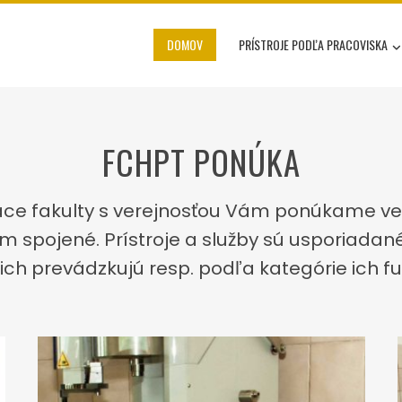
DOMOV
PRÍSTROJE PODĽA PRACOVISKA
FCHPT PONÚKA
áce fakulty s verejnosťou Vám ponúkame ved
tím spojené. Prístroje a služby sú usporiada
 ich prevádzkujú resp. podľa kategórie ich fu