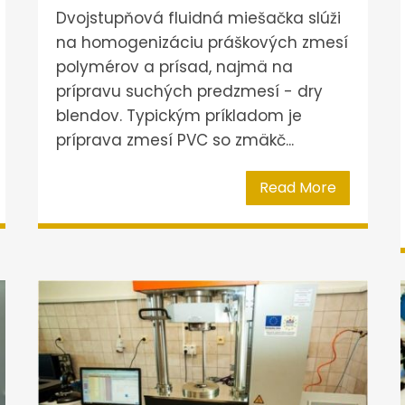
Dvojstupňová fluidná miešačka slúži
na homogenizáciu práškových zmesí
polymérov a prísad, najmä na
prípravu suchých predzmesí - dry
blendov. Typickým príkladom je
príprava zmesí PVC so zmäkč...
Read More